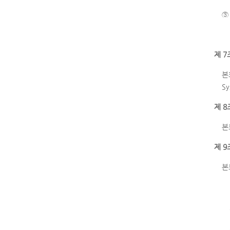
③
제 7
본
S
제 8
본
제 9
본