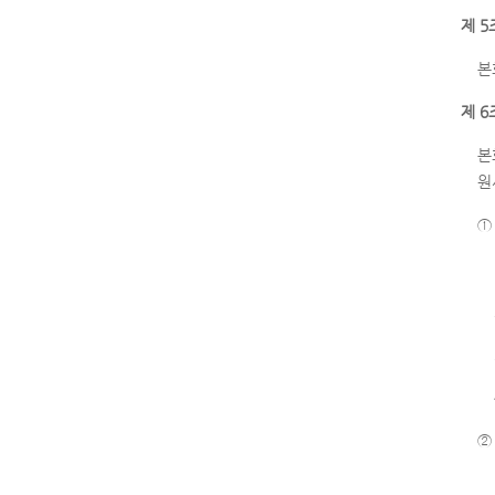
제 5
본
제 6
본
원
①
②