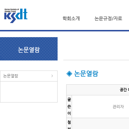
학회소개
논문규정/자료
논문열람
◈ 논문열람
논문열람
공간 
글
쓴
관리자
이
첨