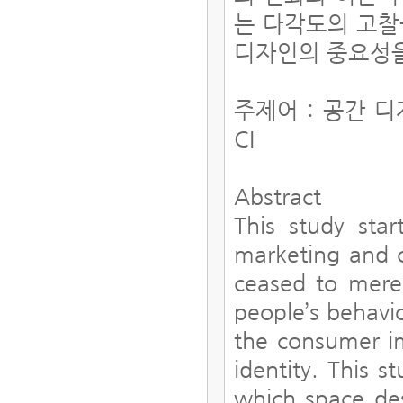
는 다각도의 고찰
디자인의 중요성을
주제어 : 공간 디
CI
Abstract
This study star
marketing and c
ceased to mere
people’s behavi
the consumer im
identity. This 
which space de