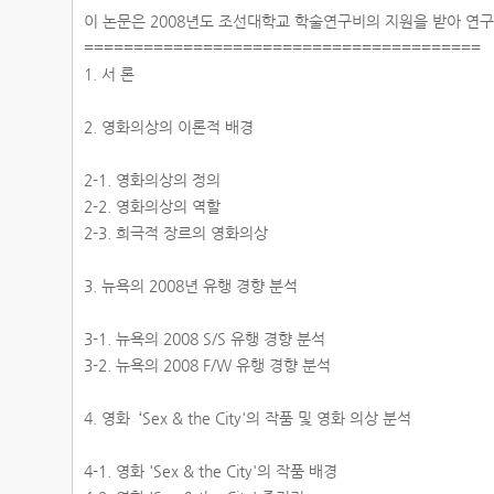
이 논문은 2008년도 조선대학교 학술연구비의 지원을 받아 연
========================================
1. 서 론
2. 영화의상의 이론적 배경
2-1. 영화의상의 정의
2-2. 영화의상의 역할
2-3. 희극적 장르의 영화의상
3. 뉴욕의 2008년 유행 경향 분석
3-1. 뉴욕의 2008 S/S 유행 경향 분석
3-2. 뉴욕의 2008 F/W 유행 경향 분석
4. 영화 ‘Sex & the City'의 작품 및 영화 의상 분석
4-1. 영화 'Sex & the City'의 작품 배경