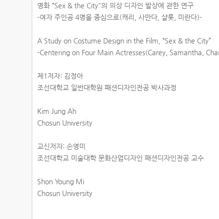
영화 “Sex & the City"의 의상 디자인 발상에 관한 연구
-여자 주인공 4명을 중심으로(캐리, 사만다, 샬롯, 미란다)-
A Study on Costume Design in the Film, “Sex & the City”
-Centering on Four Main Actresses(Carey, Samantha, Cha
제1저자: 김정아
조선대학교 일반대학원 패션디자인전공 박사과정
Kim Jung Ah
Chosun University
교신저자: 손영미
조선대학교 미술대학 문화산업디자인 패션디자인전공 교수
Shon Young Mi
Chosun University