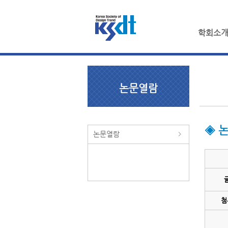
학회소
논문열람
◈ 
논문열람
첨