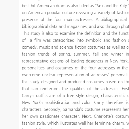
best hit American dramas also titled as "Sex and the City.
on American popular culture revealing a variety of fashion
presence of the four main actresses. A bibliographica
bibliographical data and magazines, and also through phot
This study is also to examine the definition and the fun
of a film was categorized into symbolic and fashion 
comedy, music and science fiction costumes as well as co
fashion trends of spring, summer, fall and winter 
representative designs of leading designers in New York
personalities and costumes of the four actresses in the 
overcome unclear representation of actresses' personalit
this study designed and produced costumes based on th
that can reinterpret the qualities of the actresses. Firs
Carry’s outfits are of a free style design, characteristic
New York’s sophistication and color. Carry therefore i
characters. Secondly, Samanda’s costume represents her 
her own passionate character. Next, Charlotte’s costu
fashion style, which illustrates well her feminine charm, 