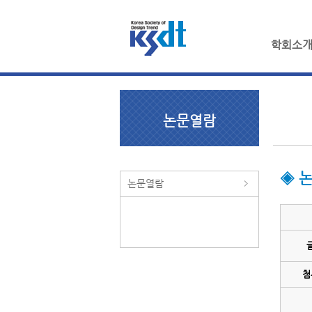
학회소
논문열람
◈ 
논문열람
첨