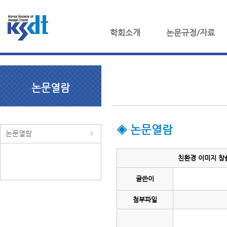
학회소개
논문규정/자료
논문열람
◈ 논문열람
논문열람
친환경 이미지 창출
글쓴이
첨부파일