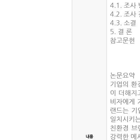
4.1. 조
4.2. 조
4.3. 소결
5. 결 론
참고문헌
논문요약
기업의 환
이 더해지
비자에게 
랜드는 기
일치시키는
친환경 브
강력한 메시
내용