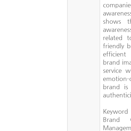
companies
awarenes
shows t
awarenes
related 
friendly 
efficien
brand ima
service 
emotion-o
brand is 
authentic
Keyword
Brand C
Managem