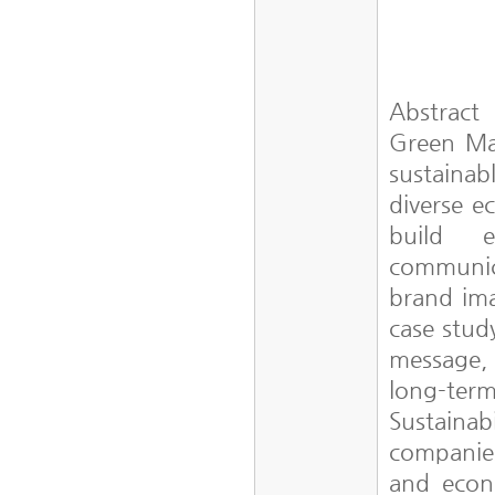
Abstract
Green Ma
sustainab
diverse e
build e
communica
brand ima
case stud
message,
long-term
Sustaina
companies
and econo