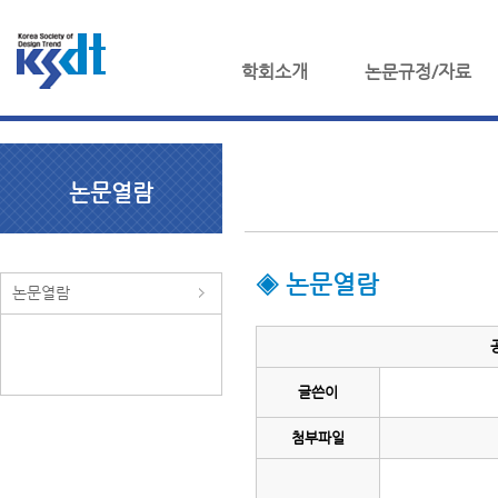
학회소개
논문규정/자료
논문열람
◈ 논문열람
논문열람
글쓴이
첨부파일