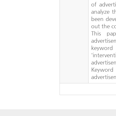
of advert
analyze t
been deve
out the c
This pa
advertise
keyword 
'interve
advertis
Keyword
advertise