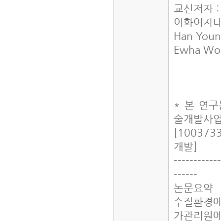
교신저자 
이화여자
Han You
Ewha Wom
* 본 연
술개발사업
[10037
개발]
------------
------
논문요약
수질환경에
가관리원에