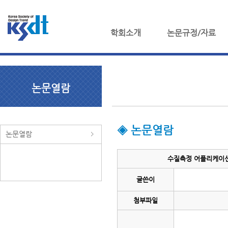
학회소개
논문규정/자료
논문열람
◈ 논문열람
논문열람
수질측정 어플리케이션의
글쓴이
첨부파일