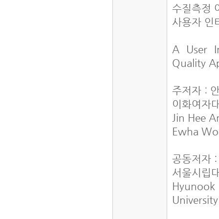
수질측정 
사용자 인
A User I
Quality A
주저자 : 
이화여자
Jin Hee 
Ewha Wom
공동저자 
서울시립
Hyunook
Universit