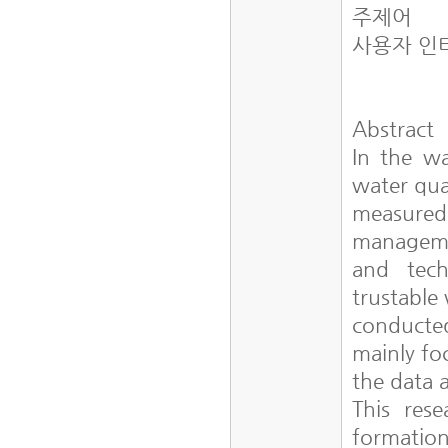
주제어
사용자 인
Abstract
In the w
water qua
measured 
managemen
and tech
trustable
conducte
mainly fo
the data 
This rese
formation