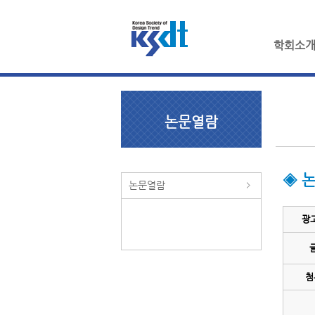
학회소
논문열람
◈ 
논문열람
광
첨