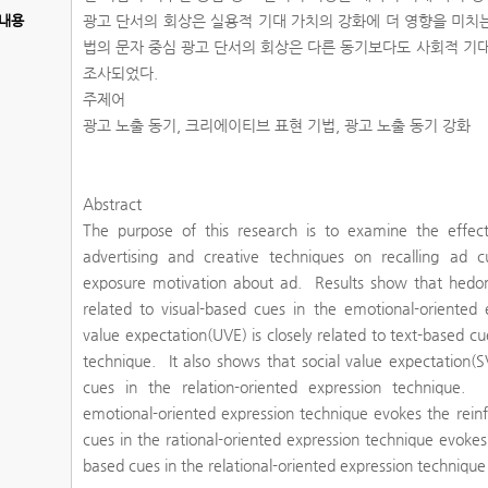
내용
광고 단서의 회상은 실용적 기대 가치의 강화에 더 영향을 미치
법의 문자 중심 광고 단서의 회상은 다른 동기보다도 사회적 기
조사되었다.
주제어
광고 노출 동기, 크리에이티브 표현 기법, 광고 노출 동기 강화
Abstract
The purpose of this research is to examine the effec
advertising and creative techniques on recalling ad c
exposure motivation about ad. Results show that hedoni
related to visual-based cues in the emotional-oriented e
value expectation(UVE) is closely related to text-based cu
technique. It also shows that social value expectation(SV
cues in the relation-oriented expression technique. 
emotional-oriented expression technique evokes the reinf
cues in the rational-oriented expression technique evokes
based cues in the relational-oriented expression techniqu