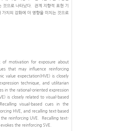
는 것으로 나타났다. 관계 지향적 표현 기
대 가치의 강화에 더 영향을 미치는 것으로
t of motivation for exposure about
ues that may influence reinforcing
c value expectation(HVE) is closely
xpression technique, and utilitarian
es in the rational-oriented expression
E) is closely related to visual-based
Recalling visual-based cues in the
orcing HVE, and recalling text-based
 the reinforcing UVE. Recalling text-
e evokes the reinforcing SVE.