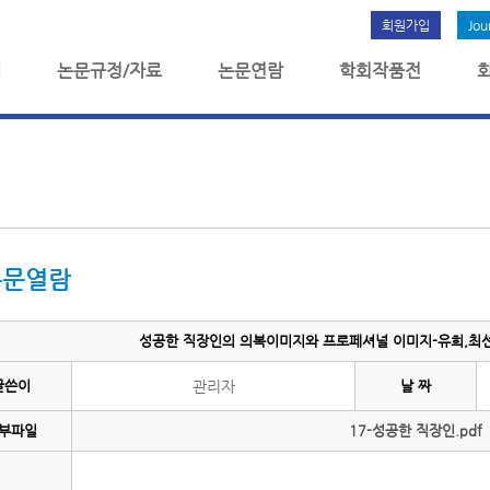
회원가입
Jou
개
논문규정/자료
논문연람
학회작품전
논문열람
성공한 직장인의 의복이미지와 프로페셔널 이미지-유희,최선형
글쓴이
관리자
날 짜
부파일
17-성공한 직장인.pdf