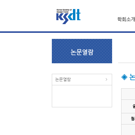
학회소
논문열람
◈ 
논문열람
첨