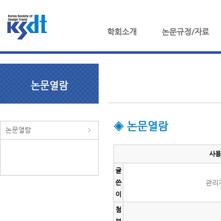
학회소개
논문규정/자료
논문열람
◈ 논문열람
논문열람
사용
글
쓴
관리
이
첨