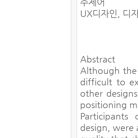
주제어
UX디자인, 디
Abstract
Although the 
difficult to e
other designs
positioning ma
Participants
design, were 