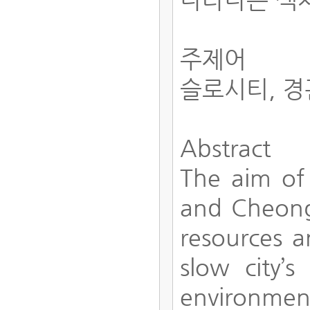
주제어
슬로시티, 경
Abstract
The aim of 
and Cheong
resources a
slow city’
environmenta