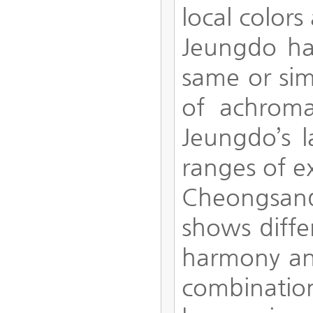
local color
Jeungdo ha
same or sim
of achroma
Jeungdo’s 
ranges of e
Cheongsando
shows diffe
harmony and
combinatio