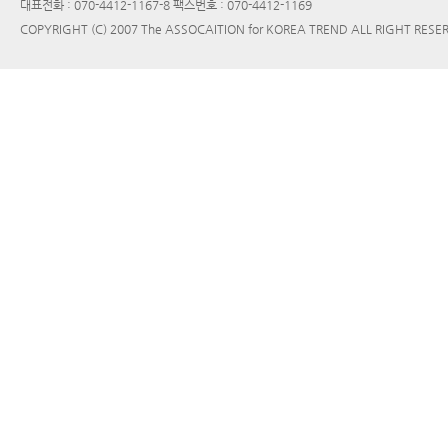
대표전화 : 070-4412-1167-8 팩스번호 : 070-4412-1169
COPYRIGHT (C) 2007 The ASSOCAITION for KOREA TREND ALL RIGHT RESE