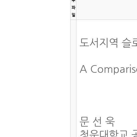
부
파
일
도서지역 슬
A Compariso
문 선 욱
청운대학교 