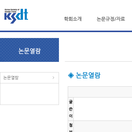
학회소개
논문규정/자료
논문열람
◈ 논문열람
논문열람
글
쓴
이
첨