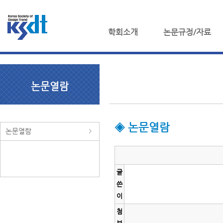
학회소개
논문규정/자료
논문열람
◈ 논문열람
논문열람
글
쓴
이
첨