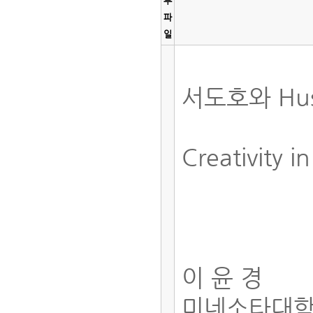
부
파
일
서도호와 Hus
Creativity 
이 윤 경
미네소타대학