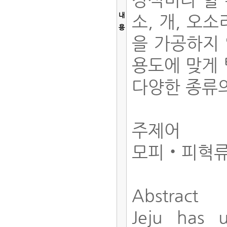
내
소, 개, 오
용
을 가공하지
용도에 맞게 
다양한 종류
주제어
모피‧피혁류
Abstract
Jeju has u