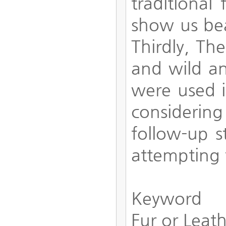
traditional
show us bea
Thirdly, Th
and wild an
were used i
considering
follow-up s
attempting 
Keyword
Fur or Leat